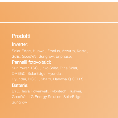
Prodotti
Inverter:
Solar Edge, Huawei, Fronius, Azzurro, Kostal,
Solis, GoodWe, Sungrow, Enphas
e.
Pannelli fotovoltaici:
Sun
Power, TSC, Jinko Solar, Trina Solar,
DMEGC, SolarEdge, Hyundai,
Hyundai, BISOL, Sharp, Hanwha Q CELLS.
Batteri
e:
BY
D, Tesla Powerwall,
Pylontech, Huawei,
GoodWe,
LG Energy Solution, SolarEdge,
Sungrow