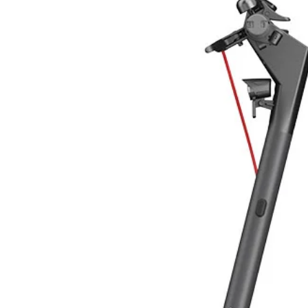
Tensione
Vita utile (anni) 12
Tipo terminal T11
Resistenza Interna 2.5mOhm cir
Range di temperatura operativa Sc
Immagazzinamento: -15 ~ 40°C
Range di temperatura nominale
Max Corrente di scarica 1500A (
Massima Tensione Ingresso PV 