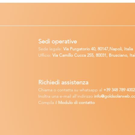
Sedi operative
Sede legale:
Via Purgatorio 40, 80147,Napoli, Italia
Ufficio:
Via Camillo Cucca
255, 80031, Brusciano, Ital
Richiedi
assistenza
Chiama o contatta su whatsapp
al
+
39 34
8 789 400
Inoltra una
e-m
ail all'indirizzo
in
fo@goldsolarw
e
b.c
Compila il
Modulo di contatto