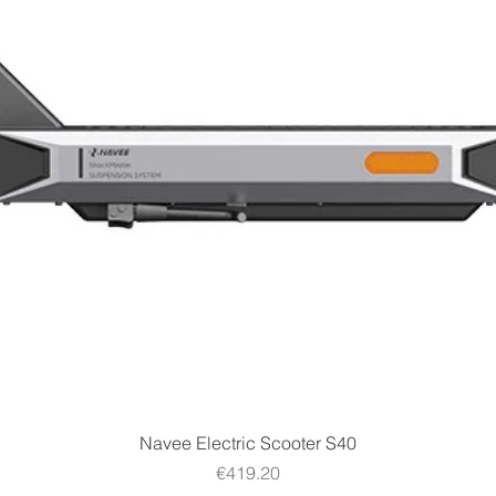
Quick View
Navee Electric Scooter S40
Price
€419.20