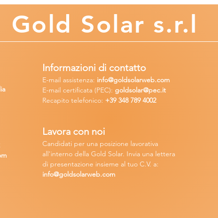
Gold
Solar s.r.l
Informazioni di contatto
E-mail assisten
za:
info
@goldsolarweb.com
ia
E-mail certificata (PEC):
goldsolar@pec.it
Recapito telefonico:
+39 348
789 4002
Lavora con n
oi
Candidati per una posizione lavora
tiva
2
all'interno della Gold Solar
.
Invia una lettera
om
di presentazione insieme al tuo C.V. a:
info@goldsolarweb.com