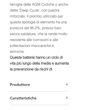
famiglia delle AGM Cicliche o anche
dette 'Deep Cycle', con piastre
rinforzate. Il piombo utilizzato per
questa tipologia di elemento ha una
purezza del 95.2%, presso fuso
senza saldature, che la rende molto
resistente alle corrosioni e alle
sollecitazioni meccaniche e
termiche.
Queste batterie hanno un ciclo di
vita più lungo della media e aumenta
la prevenzione da rischi di
cortocircuiti.
Caratteristiche
Produttore
- Alta densità di energia
- Totale assenza di manutenzione
Caratteristiche
- Può operare in qualsiasi posizione
- Completamente sigillata