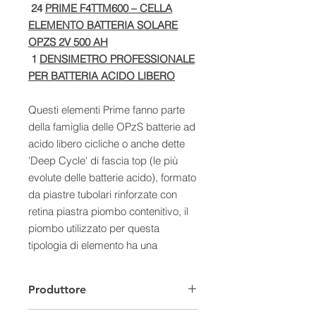
24
PRIME F4TTM600 – CELLA
ELEMENTO BATTERIA SOLARE
OPZS 2V 500 AH
1
DENSIMETRO PROFESSIONALE
PER BATTERIA ACIDO LIBERO
Questi elementi Prime fanno parte
della famiglia delle OPzS batterie ad
acido libero cicliche o anche dette
'Deep Cycle' di fascia top (le più
evolute delle batterie acido), formato
da piastre tubolari rinforzate con
retina piastra piombo contenitivo, il
piombo utilizzato per questa
tipologia di elemento ha una
purezza del 99.999%, presso fuso
senza saldature, che la rende molto
Produttore
resistente alle corrosioni e alle
sollecitazioni meccaniche e