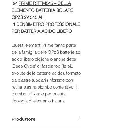
24
PRIME F3TTM545 – CELLA
ELEMENTO BATTERIA SOLARE
OPZS 2V 315 AH
1
DENSIMETRO PROFESSIONALE
PER BATTERIA ACIDO LIBERO
Questi elementi Prime fanno parte
della famiglia delle OPzS batterie ad
acido libero cicliche o anche dette
'Deep Cycle' di fascia top (le più
evolute delle batterie acido), formato
da piastre tubolari rinforzate con
retina piastra piombo contenitivo, il
piombo utilizzato per questa
tipologia di elemento ha una
purezza del 99.999%, presso fuso
senza saldature, che la rende molto
Produttore
resistente alle corrosioni e alle
sollecitazioni meccaniche e