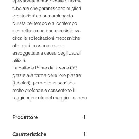
spessorate e maggiorate di forma
tubolare che garantiscono migliori
prestazioni ed una prolungata
durata nel tempo e al contempo
permettono una buona resistenza
circa le sollecitazioni meccaniche
alle quali possono essere
assoggettate a causa degli usuali
utilizzi.
Le batterie Prime della serie OP,
grazie alla forma delle loro piastre
(tubolari), permettono scariche
molto profonde e consentono il
raggiungimento del maggior numero
di cicli anche durante lavori
particolarmente onerosi.
Produttore
A cosa Servono?
Sono tipologie di Batterie utilizzate
Caratteristiche
nel settore delle telecomunicazioni,