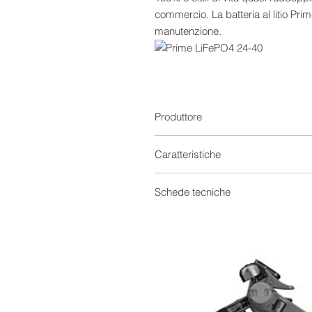
commercio. La batteria al litio Pr
manutenzione.
Produttore
Caratteristiche
Batterie Solari
Schede tecniche
Capacità
Tecnologia
Tensione