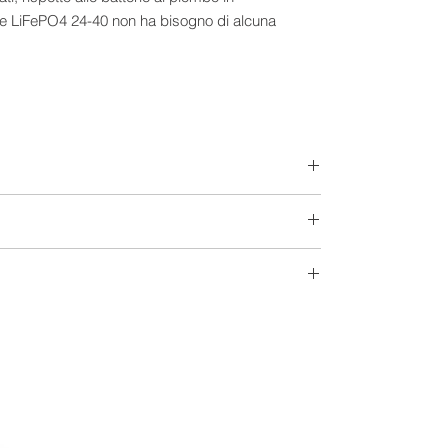
ime LiFePO4 24-40 non ha bisogno di alcuna
1/49 Ah
Litio
24 V