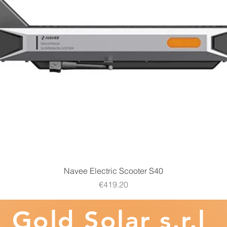
Quick View
Navee Electric Scooter S40
Price
€419.20
Gold
Solar s.r.l