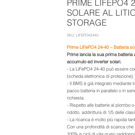
PRIME LIFEPO4 2
SOLARE AL LITI
STORAGE
SKU: LIFEPO42440
Prime LiFePO
4 24-40 – Batteria so
Prime lancia la sua prima batteria 
accumulo ed inverter solari.
- La LiFePO4 24-40 può essere con
(scheda elettronica di protezione)
- Il BMS è già integrato mediante il
pacco batteria in parallelo o in se
richiesta.
- Rispetto alle batterie al piombo
ridotto, addirittura di 1/5 delle cl
- La ricarica è molto più rapida tan
Con una profondità di scarica che 
100% e cicli di vita quasi raddoppia