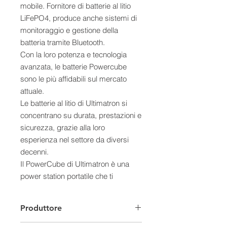
mobile. Fornitore di batterie al litio
LiFePO4, produce anche sistemi di
monitoraggio e gestione della
batteria tramite Bluetooth.
Con la loro potenza e tecnologia
avanzata, le batterie Powercube
sono le più affidabili sul mercato
attuale.
Le batterie al litio di Ultimatron si
concentrano su durata, prestazioni e
sicurezza, grazie alla loro
esperienza nel settore da diversi
decenni.
Il PowerCube di Ultimatron è una
power station portatile che ti
consente di portare con te
l'alimentazione ovunque tu vada.
Produttore
E' il compagno perfetto per
avventure all'aria aperta, al chiuso,