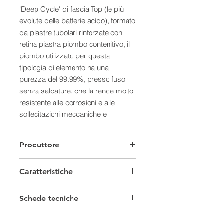
'Deep Cycle' di fascia Top (le più
evolute delle batterie acido), formato
da piastre tubolari rinforzate con
retina piastra piombo contenitivo, il
piombo utilizzato per questa
tipologia di elemento ha una
purezza del 99.99%, presso fuso
senza saldature, che la rende molto
resistente alle corrosioni e alle
sollecitazioni meccaniche e
termiche.
Caratteristiche:
Produttore
- Questi elementi OPzS da 2 Volt,
messi in serie compongono pacchi
Caratteristiche
batterie da 12/24/48 Volt.
- Garantiscono affidabilità, stabilità e
Batterie Solari
una vita media lunga paragonabile
Schede tecniche
solo alla litio.
Capacità
300/499 Ah