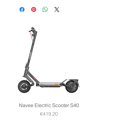
- Sopportono spunti multipli e non
controllati.
Tecnologia
OPzS
- Rispettano al 100% la capacità
dichiarata.
Tensione
2 V
- Cicli di vita con un DOD del 100%
di 1500 cicli (4 anni)
- Cicli di vita con un DOD del 30% di
4500 cicli (13 anni)
- Bassa manutenzione (poca
dispersione di acqua distillata)
Valutare i cicli di vita è molto
importante per determinare una vita
utile per l'impianto solare fotovoltaico
off-grid e storage.
Gli elementi battery Prime possono
Navee Electric Scooter S40
Navee Electric Scooter 
avere una vita utile fino a 18Anni.
Price
€419.20
Tuttavia è possibile prevedere la
durata massima del nostro pacco
batteria analizzando la curva di