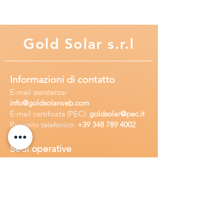
scarica.
- Cicli di vita con un DOD del 100%
di 1500 cicli (4 anni)
Gold
Solar s.r.l
- Cicli di vita con un DOD del 80% di
1800 cicli (5 anni)
- Cicli di vita con un DOD del 50% di
2800 cicli (7,5 anni)
Informazioni di contatto
- Cicli di vita con un DOD del 30% di
E-mail assisten
za:
4500 cicli (13 anni)
info
@goldsolarweb.com
- Cicli di vita con un DOD del 20% di
E-mail certificata (PEC):
goldsolar@pec.it
5000 cicli (14 anni)
Recapito telefonico:
+39 348
789 4002
(I valori riportati intendono cicli
continui al giorno fino al valore
Sedi operative
minimo di scarica DOD)
Sede legale:
Via Purgatorio 40,
Dimensioni e peso:
198 x 47 x 496
80147,Napoli, Italia
Ufficio:
Via Camillo Cucca
255, 80031,
mm - 12,20 Kg
Brusciano, Italia
Richiedi
assistenza