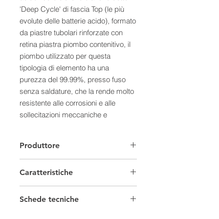
'Deep Cycle' di fascia Top (le più
evolute delle batterie acido), formato
da piastre tubolari rinforzate con
retina piastra piombo contenitivo, il
piombo utilizzato per questa
tipologia di elemento ha una
purezza del 99.99%, presso fuso
senza saldature, che la rende molto
resistente alle corrosioni e alle
sollecitazioni meccaniche e
termiche.
Caratteristiche:
Produttore
- Questi elementi OPzS da 2 Volt,
messi in serie compongono pacchi
Caratteristiche
batterie da 12/24/48 Volt.
- Garantiscono affidabilità, stabilità e
Batterie Solari
una vita media lunga paragonabile
Schede tecniche
solo alla litio.
Capacità
100/199 Ah