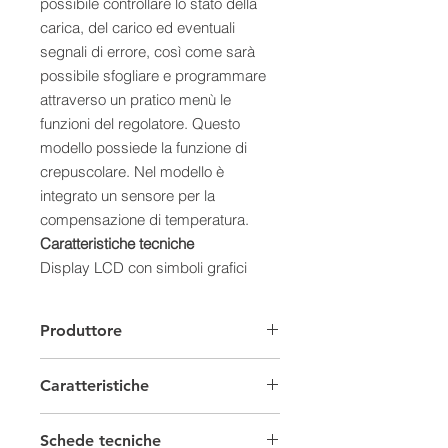
possibile controllare lo stato della
carica, del carico ed eventuali
segnali di errore, così come sarà
possibile sfogliare e programmare
attraverso un pratico menù le
funzioni del regolatore. Questo
modello possiede la funzione di
crepuscolare. Nel modello è
integrato un sensore per la
compensazione di temperatura.
Caratteristiche tecniche
Display LCD con simboli grafici
Identificazione automatica della
tensione
Produttore
Compensazione della temperatura
automatica
Caratteristiche
Modalità di carica impostabile
Disconnessione dalle batterie per
Regolatori di carica
bassa tensione
Schede tecniche