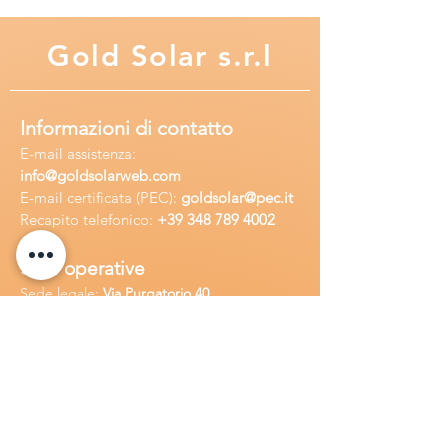
Gold
Solar s.r.l
Informazioni di contatto
E-mail assisten
za:
info
@goldsolarweb.com
E-mail certificata (PEC):
goldsolar@pec.it
Recapito telefonico:
+39 348
789 4002
Sedi operative
Sede legale:
Via Purgatorio 40,
80147,Napoli, Italia
Ufficio:
Via Camillo Cucca
255, 80031,
Brusciano, Italia
Richiedi
assistenza
Chiama o contatta su whatsapp
al
+
39