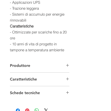
- Applicazioni UPS
- Trazione leggera
- Sistemi di accumulo per energie
rinnovabili
Caratteristiche
- Ottimizzate per scariche fino a 20
ore
- 10 anni di vita di progetto in
tampone a temperatura ambiente
controllata
- VRLA AGM e tecnologia a
Produttore
ricombinazione dei gas, con il 99%
dei gas interni ricombinati
Caratteristiche
- Nessuna manutenzione; nessun
rabbocco
Batterie Solari
- Non pericolose per il trasporto via
Schede tecniche
aerea/mare/ferrovia/strada
Capacità
50/99 Ah
Scheda tecnica
- 100% Riciclabili