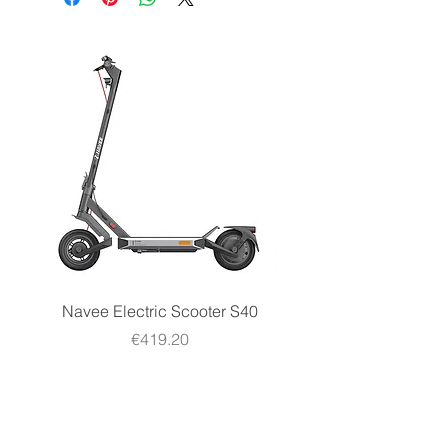
Tecnologia
Agm
Tensione
12 V
Navee Electric Scooter S40
Navee Electric Scooter 
Price
€419.20