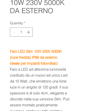
10W 230V 5000K
DA ESTERNO
Quantity
*
Faro LED Slim 10W 230V
5000K
(luce fredda)
IP66 da esterno
ideale
per impianti fotovoltaici
Faro a LED ad altissima luminosità
costituito da un nuovo ed unico Led
da 10 Watt, che emettono una forte
luce in un angolo di 120 gradi. Il suo
spessore è di solo 4cm, elegante e
discreto nella sua versione Slim. Può
essere montato praticamente
ovunque, anche su tetti, recinti e