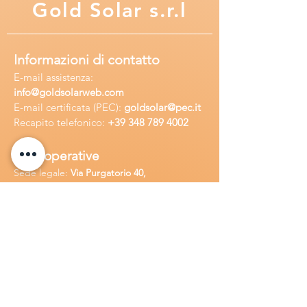
Gold
Solar s.r.l
Informazioni di contatto
E-mail assisten
za:
info
@goldsolarweb.com
E-mail certificata (PEC):
goldsolar@pec.it
Recapito telefonico:
+39 348
789 4002
Sedi operative
Sede legale:
Via Purgatorio 40,
80147,Napoli, Italia
Ufficio:
Via Camillo Cucca
255, 80031,
Brusciano, Italia
Richiedi
assistenza
Chiama o contatta su whatsapp
al
+
39
34
8 789 4002
Inoltra una
e-m
ail all'indirizzo