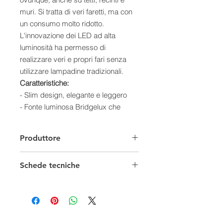
muri. Si tratta di veri faretti, ma con
un consumo molto ridotto.
L'innovazione dei LED ad alta
luminosità ha permesso di
realizzare veri e propri fari senza
utilizzare lampadine tradizionali.
Caratteristiche:
- Slim design, elegante e leggero
- Fonte luminosa Bridgelux che
garantisce la massima luminosità in
rapporto al consumo energetico
Produttore
- Minime emissioni di calore
- Impermeabilie (IP66)
Schede tecniche
- L'involucro è in alluminio, resistente
all'acqua e verniciato di bianco con
grado di protezione IP66.
- Facilmente installabile grazie al
supporto ed al fissaggio tramite viti