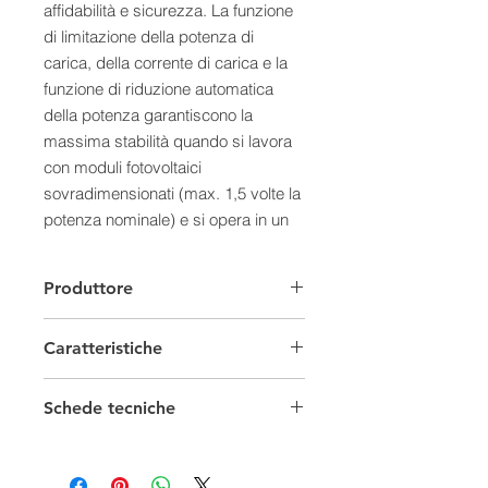
affidabilità e sicurezza. La funzione
di limitazione della potenza di
carica, della corrente di carica e la
funzione di riduzione automatica
della potenza garantiscono la
massima stabilità quando si lavora
con moduli fotovoltaici
sovradimensionati (max. 1,5 volte la
potenza nominale) e si opera in un
ambiente ad alta temperatura.
Caratteristiche:
Produttore
- Efficienza MPPT superiore al
99,5%
Caratteristiche
- Massima efficienza di conversione
della carica fino al 97,4%
Regolatori di carica
- Supporta batterie al piombo e agli
Schede tecniche
ioni di litio
Tensione
12-24 V
Scheda tecnica 0
- Molteplici modalità di lavoro a
Scheda tecnica 1
carico