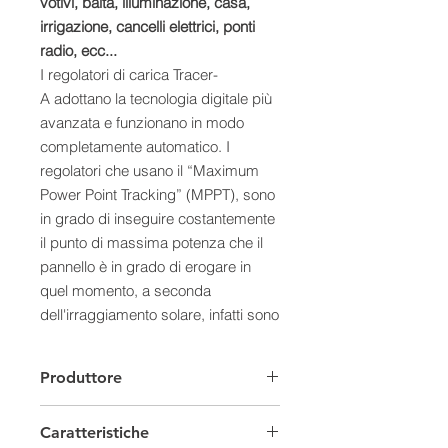
votivi, baita, illuminazione, casa,
irrigazione, cancelli elettrici, ponti
radio, ecc...
I regolatori di carica Tracer-
A adottano la tecnologia digitale più
avanzata e funzionano in modo
completamente automatico. I
regolatori che usano il “Maximum
Power Point Tracking” (MPPT), sono
in grado di inseguire costantemente
il punto di massima potenza che il
pannello è in grado di erogare in
quel momento, a seconda
dell'irraggiamento solare, infatti sono
in grado di utilizzare tutta la potenza
generata dal pannello per caricare la
Produttore
batteria, a differenza dei regolatori
tradizionali PWM che inviano alla
Caratteristiche
batteria la corrente generata dal