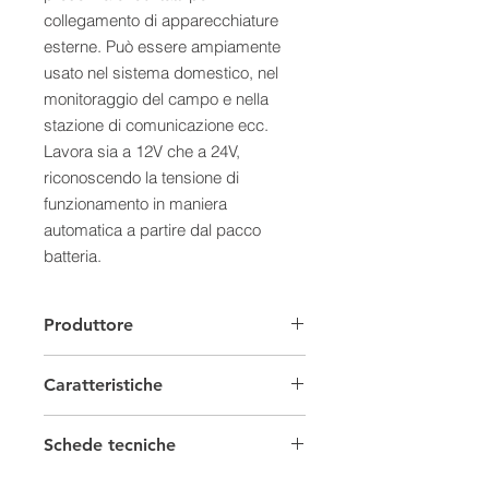
collegamento di apparecchiature
esterne. Può essere ampiamente
usato nel sistema domestico, nel
monitoraggio del campo e nella
stazione di comunicazione ecc.
Lavora sia a 12V che a 24V,
riconoscendo la tensione di
funzionamento in maniera
automatica a partire dal pacco
batteria.
Il regolatore di carica
TRACER2210CN permette una
Produttore
completa programmazione tramite
PC attraverso cavo CC-USB-RS485-
Caratteristiche
150U-3.81 opzionale (NON
INCLUSO nella confezione del
Regolatori di carica
regolatore). Potrete in questo modo,
Schede tecniche
utilizzando il software, impostare la
Tensione
12-24 V
Scheda tecnica 0