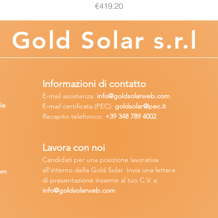
Price
€419.20
Gold
Solar s.r.l
Informazioni di contatto
E-mail assisten
za:
info
@goldsolarweb.com
ia
E-mail certificata (PEC):
goldsolar@pec.it
Recapito telefonico:
+39 348
789 4002
Lavora con n
oi
Candidati per una posizione lavora
tiva
2
all'interno della Gold Solar
.
Invia una lettera
om
di presentazione insieme al tuo C.V. a:
info@goldsolarweb.com