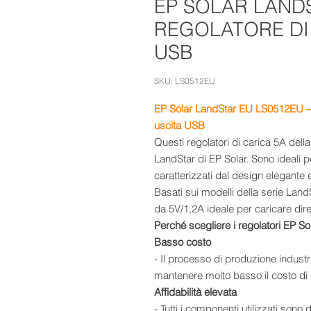
EP SOLAR LANDS
REGOLATORE DI
USB
SKU: LS0512EU
EP Solar LandStar EU LS0512EU – 
uscita
USB
Questi regolatori di carica 5A della 
LandStar di EP Solar. Sono ideali 
caratterizzati dal design elegante e d
Basati sui modelli della serie Land
da 5V/1,2A ideale per caricare diret
Perché scegliere i regolatori EP So
Basso costo
- Il processo di produzione indust
mantenere molto basso il costo di q
Affidabilità elevata
- Tutti i componenti utilizzati sono d