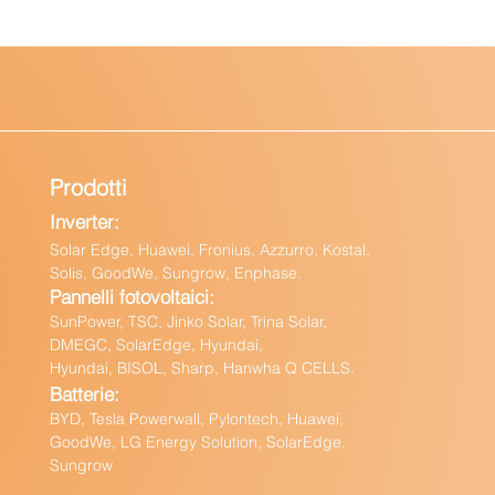
Prodotti
Inverter:
Solar Edge, Huawei, Fronius, Azzurro, Kostal,
Solis, GoodWe, Sungrow, Enphas
e.
Pannelli fotovoltaici:
Sun
Power, TSC, Jinko Solar, Trina Solar,
DMEGC, SolarEdge, Hyundai,
Hyundai, BISOL, Sharp, Hanwha Q CELLS.
Batteri
e:
BY
D, Tesla Powerwall,
Pylontech, Huawei,
GoodWe,
LG Energy Solution, SolarEdge,
Sungrow