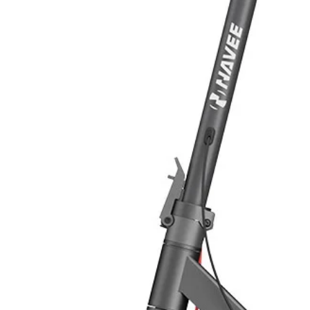
Corrente Nominale (A) 5A
Schema di Collegamento
Regolatore di carica 5A creato per 