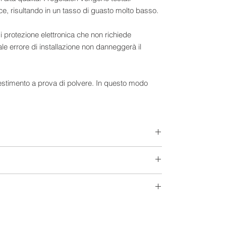
ce, risultando in un tasso di guasto molto basso.
 protezione elettronica che non richiede
uale errore di installazione non danneggerà il
ivestimento a prova di polvere. In questo modo
ità ed insetti.
te automatico e non richiede taratura né
arlo ed esso svolgerà il suo lavoro.
a: migliora le prestazioni dell'impianto solare ed
re elettrico. Nessun meccanismo di accensione
re la situazione di tensione e batteria
12 V
arico