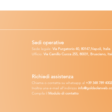
Sedi operative
Sede legale:
Via Purgatorio 40, 80147,Napoli, Italia
Ufficio:
Via Camillo Cucca
255, 80031, Brusciano, Ital
Richiedi
assistenza
Chiama o contatta su whatsapp
al
+
39 34
8 789 400
Inoltra una
e-m
ail all'indirizzo
in
fo@goldsolarw
e
b.c
Compila il
Modulo di contatto