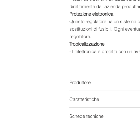
direttamente dall'azienda produttri
Protezione elettronica
Questo regolatore ha un sistema di
sostituzioni di fusibili. Ogni event
regolatore.
Tropicalizzazione
- L'elettronica è protetta con un r
vengono minimizzati i danni da umid
Semplicità d'utilizzo
- Questo regolatore è completamen
impostazioni. Basterà infatti colleg
Produttore
Caratteristiche Tecniche
- Tecnologia PWM ad altra efficienz
Caratteristiche
aumenta la vita delle batterie
- Utilizza Mosfet come interrutto
Regolatori di carica
Schede tecniche
meccanico
- Intuitivi indicatori LED per mostra
Tensione
Scheda tecnica
- Controllo manuale dell'uscita di c