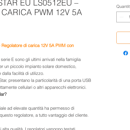
TAR EU LS0512EU –
Quantit
 CARICA PWM 12V 5A
Regolatore di carica
12V 5A
PWM con
serie E sono gli ultimi arrivati nella famiglia
per un piccolo impianto solare domestico,
alla facilità di utilizzo.
Star, presentano la particolarità di una porta USB
tamente cellulari o altri apparecchi elettronici.
lar?
riale ad elevate quantità ha permesso di
uesto regolatore, a tutto vantaggio del cliente.
i alta qualità. I regolatori vengono testati