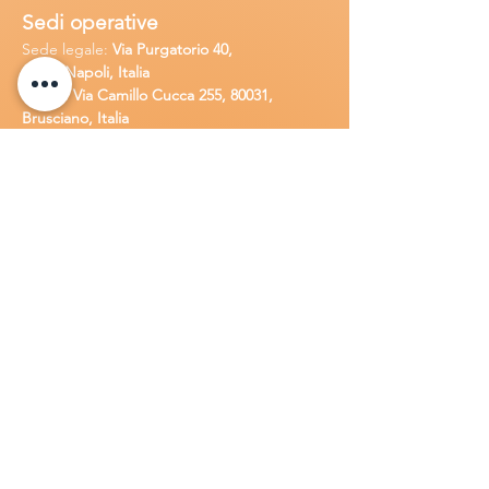
Sedi operative
Sede legale:
Via Purgatorio 40,
80147,Napoli, Italia
Ufficio:
Via Camillo Cucca
255, 80031,
Brusciano, Italia
Richiedi
assistenza
Chiama o contatta su whatsapp
al
+
39
34
8 789 4002
Inoltra una
e-m
ail all'indirizzo
in
fo@goldsolarw
e
b.com
Compila il
Modulo di contatto
Lavora con n
oi
Candidati per una posizione lavora
tiva
all'interno della Gold Solar
.
Invia una
lettera di presentazione insieme al tuo
C.V. a:
info@goldsolarweb.com