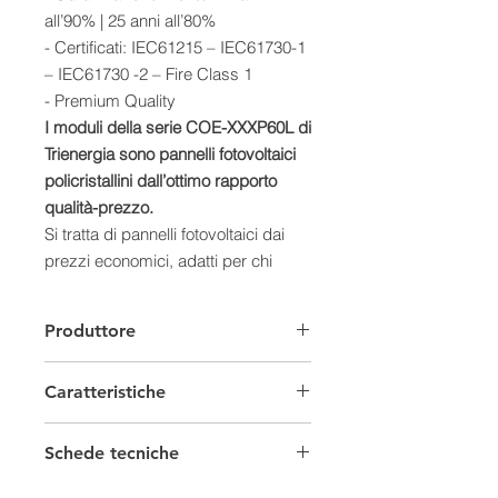
all’90% | 25 anni all’80%
- Certificati: IEC61215 – IEC61730-1
– IEC61730 -2 – Fire Class 1
- Premium Quality
I moduli della serie COE-XXXP60L di
Trienergia sono pannelli fotovoltaici
policristallini dall’ottimo rapporto
qualità-prezzo.
Si tratta di pannelli fotovoltaici dai
prezzi economici, adatti per chi
cerca la convenienza, ma senza
rinunciare a un prodotto di qualità.
Produttore
Questi moduli standard da 60 celle
sono ideali per la copertura di tetti
Caratteristiche
classici in abitazioni e aziende e
sono adatti anche per grandi
Moduli Fotovoltaici
installazioni, ad esempio per
Schede tecniche
capannoni o azienda agricole. Sono
Provenienza
Europeo
Scheda tecnica