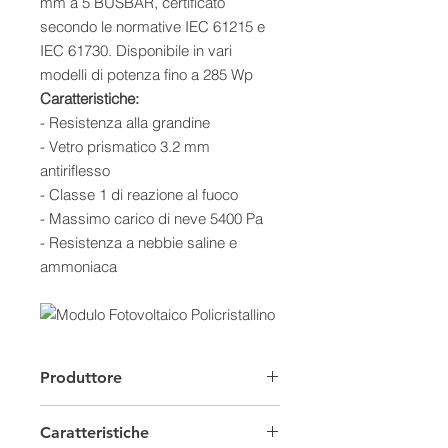
mm a 5 BUSBAR, certificato
secondo le normative IEC 61215 e
IEC 61730. Disponibile in vari
modelli di potenza fino a 285 Wp
Caratteristiche:
- Resistenza alla grandine
- Vetro prismatico 3.2 mm
antiriflesso
- Classe 1 di reazione al fuoco
- Massimo carico di neve 5400 Pa
- Resistenza a nebbie saline e
ammoniaca
Produttore
SPS istem Srl è una realtà operante
nel settore delle energie rinnovabili
Caratteristiche
localizzata a Verona. L’azienda