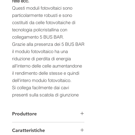
rete ecc.
Questi moduli fotovoltaici sono
particolarmente robusti e sono
costituiti da celle fotovoltaiche di
tecnologia policristallina con
collegamento 5 BUS BAR.
Grazie alla presenza dei 5 BUS BAR
il modulo fotovoltaico ha una
riduzione di perdita di energia
all'interno delle celle aumentandone
il rendimento delle stesse e quindi
dell'intero modulo fotovoltaico.
Si collega facilmente dai cavi
presenti sulla scatola di giunzione
sul retro del modulo da 280W,
tramite connettori MC4. Questi
Produttore
moduli fotovoltaici sono
particolarmente robusti.
Caratteristiche
Le prestazioni sono eccellenti, si