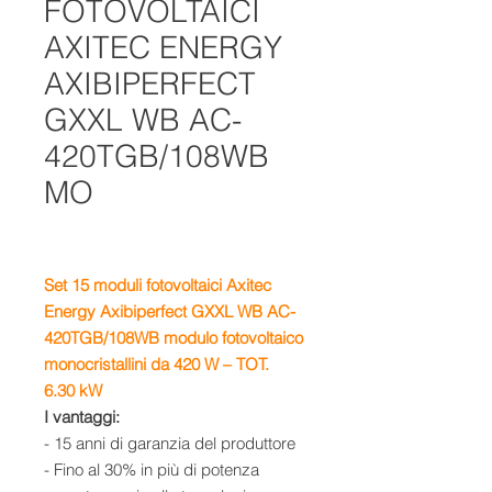
FOTOVOLTAICI
AXITEC ENERGY
AXIBIPERFECT
GXXL WB AC-
420TGB/108WB
MO
Set 15
moduli fotovoltaici Axitec
Energy Axibiperfect GXXL WB AC-
420TGB/108WB
m
odulo fotovoltaico
monocristallini da 420 W – TOT.
6.30 kW
I vantaggi:
- 15 anni di garanzia del produttore
- Fino al 30% in più di potenza