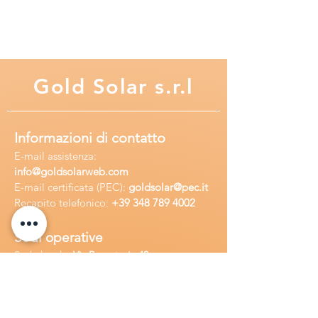
conseguenza, alla fine del periodo di
30 anni, è garantita la prestazione di
almeno l'85% della capacità
nominale originaria.
Gold
Solar s.r.l
Informazioni di contatto
E-mail assisten
za:
info
@goldsolarweb.com
E-mail certificata (PEC):
goldsolar@pec.it
Recapito telefonico:
+39 348
789 4002
Sedi operative
Sede legale:
Via Purgatorio 40,
80147,Napoli, Italia
Ufficio:
Via Camillo Cucca
255, 80031,
Brusciano, Italia