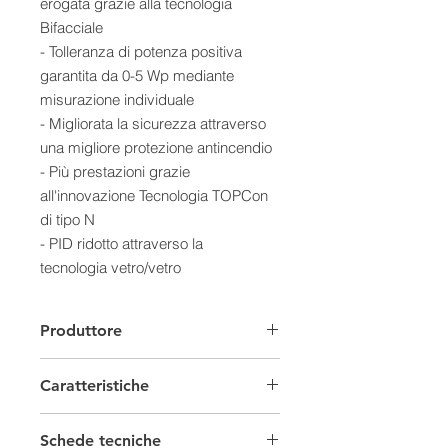
erogata grazie alla tecnologia
Bifacciale
- Tolleranza di potenza positiva
garantita da 0-5 Wp mediante
misurazione individuale
- Migliorata la sicurezza attraverso
una migliore protezione antincendio
- Più prestazioni grazie
all'innovazione Tecnologia TOPCon
di tipo N
- PID ridotto attraverso la
tecnologia vetro/vetro
- 30 anni di garanzia sulle
prestazioni
Produttore
Design
Celle: 108 celle N-Type TOPCon ad
Caratteristiche
alta efficienza
Retro: Bianco
Moduli fotovoltaici Set
Telaio: Nero
Schede tecniche