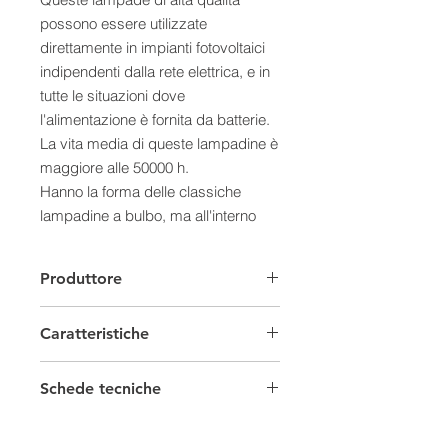
possono essere utilizzate
direttamente in impianti fotovoltaici
indipendenti dalla rete elettrica, e in
tutte le situazioni dove
l'alimentazione è fornita da batterie.
La vita media di queste lampadine è
maggiore alle 50000 h.
Hanno la forma delle classiche
lampadine a bulbo, ma all'interno
contengono innovativi LED ad
altissima luminosità.
Produttore
Semplicità di installazione grazie
all'attacco standard Edison E27;
Caratteristiche
così è possibile utilizzare i
portalampade delle normali
Led
lampadine a 230V.
Schede tecniche
Caratteristiche
Tipo
Bulbo
- Non hanno problemi di polarità,