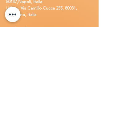
80147,Napoli, Italia
Ufficio:
Via Camillo Cucca
255, 80031,
Brusciano, Italia
Richiedi
assistenza
Chiama o contatta su whatsapp
al
+
39
34
8 789 4002
Inoltra una
e-m
ail all'indirizzo
in
fo@goldsolarw
e
b.com
Compila il
Modulo di contatto
Lavora con n
oi
Candidati per una posizione lavora
tiva
all'interno della Gold Solar
.
Invia una
lettera di presentazione insieme al tuo
C.V. a:
info@goldsolarweb.com
Prodotti
Inverter: