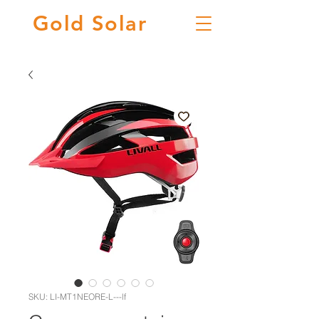
Gold
Solar
SKU: LI-MT1NEORE-L---lf