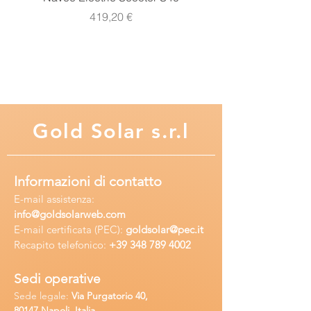
Prezzo
419,20 €
Gold
Solar s.r.l
Informazioni di contatto
E-mail assisten
za:
info
@goldsolarweb.com
E-mail certificata (PEC):
goldsolar@pec.it
Recapito telefonico:
+39 348
789 4002
Sedi operative
Sede legale:
Via Purgatorio 40,
80147,Napoli, Italia