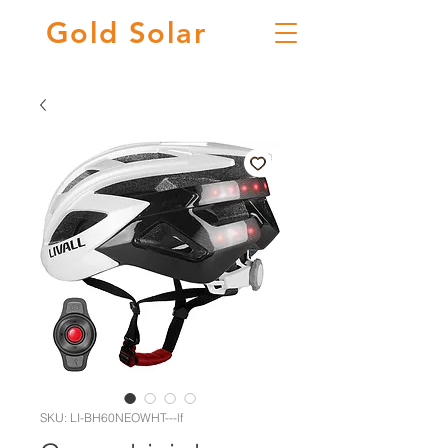
Gold
Solar
SKU: LI-BH60NEOWHT---lf