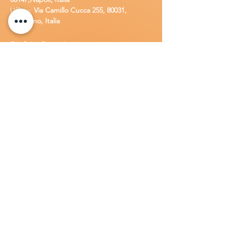
Ufficio:
Via Camillo Cucca
255, 80031,
Brusciano, Italia
Richiedi
assistenza
Chiama o contatta su whatsapp
al
+
39
34
8 789 4002
Inoltra una
e-m
ail all'indirizzo
in
fo@goldsolarw
e
b.com
Compila il
Modulo di contatto
Lavora con n
oi
Candidati per una posizione lavora
tiva
all'interno della Gold Solar
.
Invia una
lettera di presentazione insieme al tuo
C.V. a:
info@goldsolarweb.com
Prodotti
Inverter:
Solar Edge, Huawei, Fronius, Azzurro,