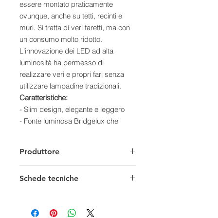
essere montato praticamente
ovunque, anche su tetti, recinti e
muri. Si tratta di veri faretti, ma con
un consumo molto ridotto.
L'innovazione dei LED ad alta
luminosità ha permesso di
realizzare veri e propri fari senza
utilizzare lampadine tradizionali.
Caratteristiche:
- Slim design, elegante e leggero
- Fonte luminosa Bridgelux che
garantisce la massima luminosità in
rapporto al consumo energetico
Produttore
- Minime emissioni di calore
- Impermeabilie (IP66)
Schede tecniche
- L'involucro è in alluminio, resistente
all'acqua e verniciato di bianco con
grado di protezione IP66.
- Facilmente installabile grazie al