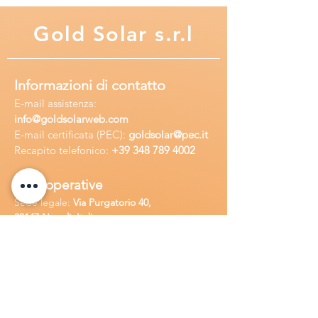
Gold
Solar s.r.l
Informazioni di contatto
E-mail assisten
za:
info
@goldsolarweb.com
E-mail certificata (PEC):
goldsolar@pec.it
Recapito telefonico:
+39 348
789 4002
Sedi operative
Sede legale:
Via Purgatorio 40,
80147,Napoli, Italia
Ufficio:
Via Camillo Cucca
255, 80031,
Brusciano, Italia
Richiedi
assistenza
Chiama o contatta su whatsapp
al
+
39
34
8 789 4002