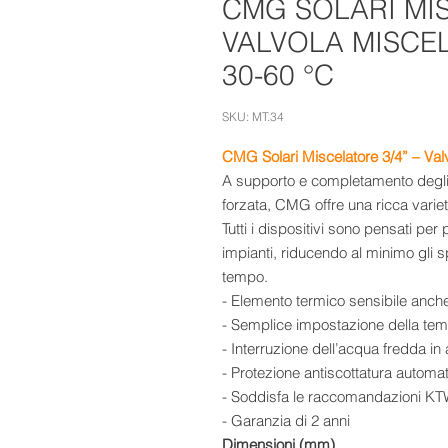
CMG SOLARI MIS
VALVOLA MISCE
30-60 °C
SKU: MT.34
CMG Solari Miscelatore 3/4” – Val
A supporto e completamento degli i
forzata, CMG offre una ricca varietà
Tutti i dispositivi sono pensati pe
impianti, riducendo al minimo gli s
tempo.
- Elemento termico sensibile anch
- Semplice impostazione della tem
- Interruzione dell’acqua fredda i
- Protezione antiscottatura automa
- Soddisfa le raccomandazioni KTW
- Garanzia di 2 anni
Dimensioni (mm)