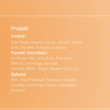
Prodotti
Inverter:
Solar Edge, Huawei, Fronius, Azzurro, Kostal,
Solis, GoodWe, Sungrow, Enphas
e.
Pannelli fotovoltaici:
Sun
Power, TSC, Jinko Solar, Trina Solar,
DMEGC, SolarEdge, Hyundai,
Hyundai, BISOL, Sharp, Hanwha Q CELLS.
Batteri
e:
BY
D, Tesla Powerwall,
Pylontech, Huawei,
GoodWe,
LG Energy Solution, SolarEdge,
Sungrow