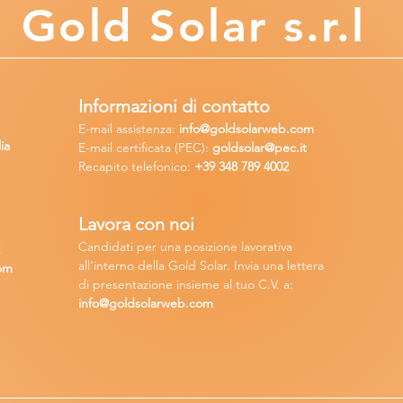
Gold
Solar s.r.l
Informazioni di contatto
E-mail assisten
za:
info
@goldsolarweb.com
ia
E-mail certificata (PEC):
goldsolar@pec.it
Recapito telefonico:
+39 348
789 4002
Lavora con n
oi
Candidati per una posizione lavora
tiva
2
all'interno della Gold Solar
.
Invia una lettera
om
di presentazione insieme al tuo C.V. a:
info@goldsolarweb.com