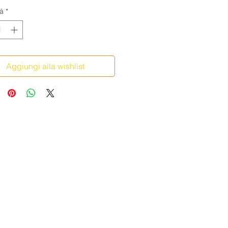
à
*
Aggiungi alla wishlist