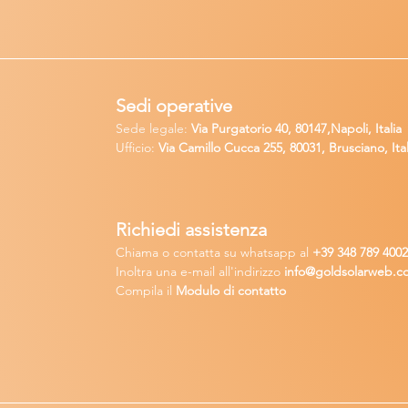
Sedi operative
Sede legale:
Via Purgatorio 40, 80147,Napoli, Italia
Ufficio:
Via Camillo Cucca
255, 80031, Brusciano, Ital
Richiedi
assistenza
Chiama o contatta su whatsapp
al
+
39 34
8 789 400
Inoltra una
e-m
ail all'indirizzo
in
fo@goldsolarw
e
b.c
Compila il
Modulo di contatto