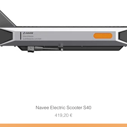
Vista rapida
Navee Electric Scooter S40
Prezzo
419,20 €