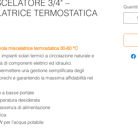
CELATORE 3/4" –
Quantit
LATRICE TERMOSTATICA
vola miscelatrice termostatica 30-60 °C
mpianti solari termici a circolazione naturale e
 di componenti elettrici ed idraulici.
r permettere una gestione semplificata degli
prechi e garantendo la massima affidabilità nel
e a basse portate
peratura desiderata
n assenza di alimentazione
tica
 per l’acqua potabile