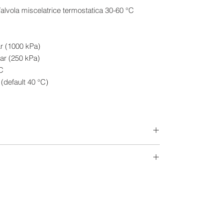
ar (1000 kPa)
bar (250 kPa)
C
(default 40 °C)
 K
e alla dezincatura, nichelato. Molla in acciaio
o di alta qualità