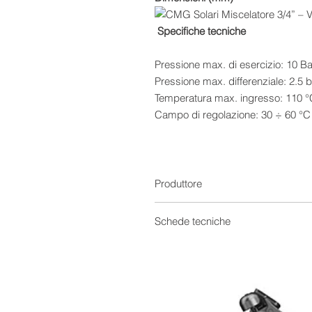
Specifiche tecniche
Pressione max. di esercizio: 10 B
Pressione max. differenziale: 2.5 
Temperatura max. ingresso: 110 °
Campo di regolazione: 30 ÷ 60 °C 
Precisazione di regolazione: < ± 4
Portata con Δp = 1 bar : 27 L/min
- CORPO VALVOLA
Materiale: Corpo in ottone resistent
Produttore
inox. Manopola in materiale sistetic
Schede tecniche
Scheda Tecnica