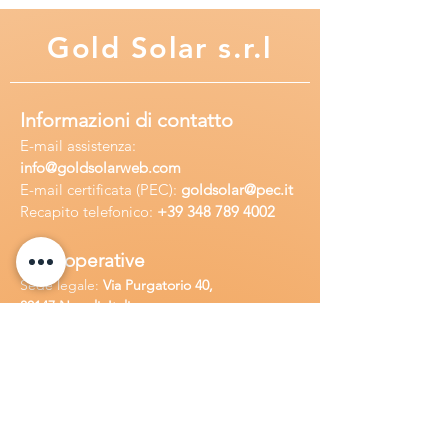
Gold
Solar s.r.l
Informazioni di contatto
E-mail assisten
za:
info
@goldsolarweb.com
E-mail certificata (PEC):
goldsolar@pec.it
Recapito telefonico:
+39 348
789 4002
Sedi operative
Sede legale:
Via Purgatorio 40,
80147,Napoli, Italia
Ufficio:
Via Camillo Cucca
255, 80031,
Brusciano, Italia
Richiedi
assistenza
Chiama o contatta su whatsapp
al
+
39
34
8 789 4002