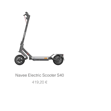
Navee Electric Scooter S40
Navee Electric Scooter 
Prezzo
419,20 €