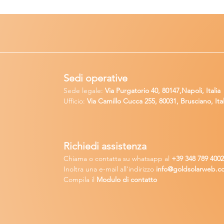
Sedi operative
Sede legale:
Via Purgatorio 40, 80147,Napoli, Italia
Ufficio:
Via Camillo Cucca
255, 80031, Brusciano, Ital
Richiedi
assistenza
Chiama o contatta su whatsapp
al
+
39 34
8 789 400
Inoltra una
e-m
ail all'indirizzo
in
fo@goldsolarw
e
b.c
Compila il
Modulo di contatto