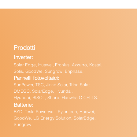
Prodotti
Inverter:
Solar Edge, Huawei, Fronius, Azzurro, Kostal,
Solis, GoodWe, Sungrow, Enphas
e.
Pannelli fotovoltaici:
Sun
Power, TSC, Jinko Solar, Trina Solar,
DMEGC, SolarEdge, Hyundai,
Hyundai, BISOL, Sharp, Hanwha Q CELLS.
Batteri
e:
BY
D, Tesla Powerwall,
Pylontech, Huawei,
GoodWe,
LG Energy Solution, SolarEdge,
Sungrow