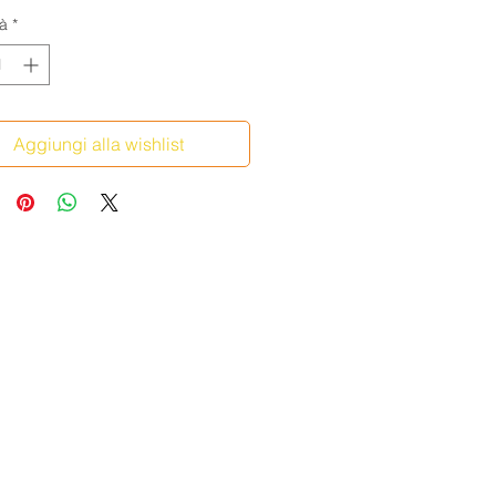
à
*
Aggiungi alla wishlist