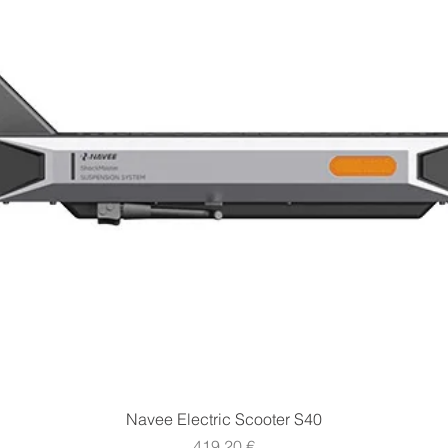
Vista rapida
Navee Electric Scooter S40
Prezzo
419,20 €