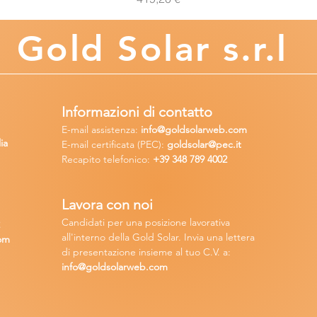
Gold
Solar s.r.l
Informazioni di contatto
E-mail assisten
za:
info
@goldsolarweb.com
ia
E-mail certificata (PEC):
goldsolar@pec.it
Recapito telefonico:
+39 348
789 4002
Lavora con n
oi
Candidati per una posizione lavora
tiva
2
all'interno della Gold Solar
.
Invia una lettera
om
di presentazione insieme al tuo C.V. a:
info@goldsolarweb.com