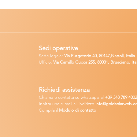
Sedi operative
Sede legale:
Via Purgatorio 40, 80147,Napoli, Italia
Ufficio:
Via Camillo Cucca
255, 80031, Brusciano, Ital
Richiedi
assistenza
Chiama o contatta su whatsapp
al
+
39 34
8 789 400
Inoltra una
e-m
ail all'indirizzo
in
fo@goldsolarw
e
b.c
Compila il
Modulo di contatto