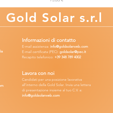
Gold
Solar s.r.l
Informazioni di contatto
E-mail assisten
za:
info
@goldsolarweb.com
ia
E-mail certificata (PEC):
goldsolar@pec.it
Recapito telefonico:
+39 348
789 4002
Lavora con n
oi
Candidati per una posizione lavora
tiva
2
all'interno della Gold Solar
.
Invia una lettera
om
di presentazione insieme al tuo C.V. a:
info@goldsolarweb.com