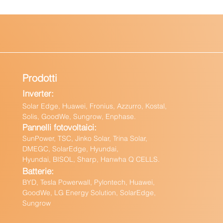
Prodotti
Inverter:
Solar Edge, Huawei, Fronius, Azzurro, Kostal,
Solis, GoodWe, Sungrow, Enphas
e.
Pannelli fotovoltaici:
Sun
Power, TSC, Jinko Solar, Trina Solar,
DMEGC, SolarEdge, Hyundai,
Hyundai, BISOL, Sharp, Hanwha Q CELLS.
Batteri
e:
BY
D, Tesla Powerwall,
Pylontech, Huawei,
GoodWe,
LG Energy Solution, SolarEdge,
Sungrow