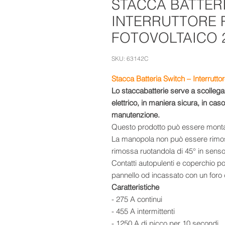
STACCA BATTERI
INTERRUTTORE 
FOTOVOLTAICO 
SKU: 63142C
Stacca Batteria Switch – Interrutto
Lo staccabatterie serve a scollegare
elettrico, in maniera sicura, in ca
manutenzione.
Questo prodotto può essere montat
La manopola non può essere rimoss
rimossa ruotandola di 45° in senso 
Contatti autopulenti e coperchio p
pannello od incassato con un for
Caratteristiche
- 275 A continui
- 455 A intermittenti
- 1250 A di picco per 10 secondi