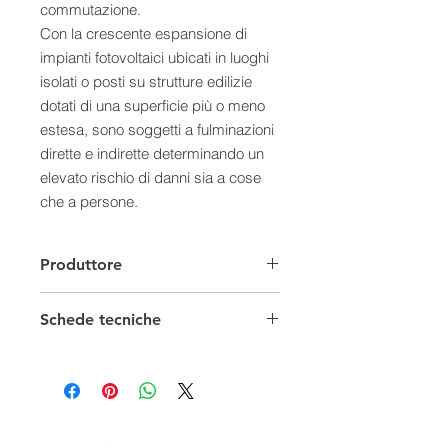
commutazione.
Con la crescente espansione di
impianti fotovoltaici ubicati in luoghi
isolati o posti su strutture edilizie
dotati di una superficie più o meno
estesa, sono soggetti a fulminazioni
dirette e indirette determinando un
elevato rischio di danni sia a cose
che a persone.
Le conseguenze dei fulmini sui
generatori fotovoltaici possono
Produttore
avere ripercussioni, oltre al sistema
fotovoltaico, anche all'impianto
Schede tecniche
elettrico ad esso connesso e ad altri
circuiti (trasmissione dati, controllo,
protezione, ecc) a causa di LEMP
(campi elettromagnetici impulsivi).
Le conseguenze che si verificano a
causa di fulminazioni sono la