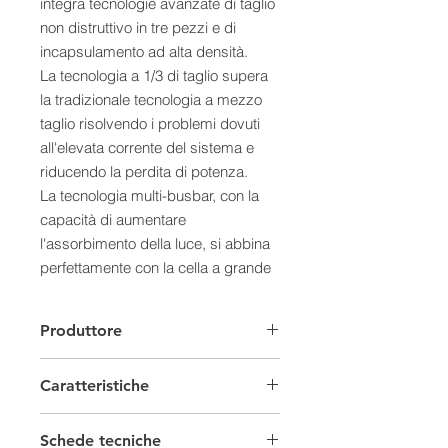
integra tecnologie avanzate di taglio
non distruttivo in tre pezzi e di
incapsulamento ad alta densità.
La tecnologia a 1/3 di taglio supera
la tradizionale tecnologia a mezzo
taglio risolvendo i problemi dovuti
all'elevata corrente del sistema e
riducendo la perdita di potenza.
La tecnologia multi-busbar, con la
capacità di aumentare
l'assorbimento della luce, si abbina
perfettamente con la cella a grande
superficie.
Le integrazioni tecnologiche
Produttore
consentono a Vertex di ottenere una
maggiore potenza e capacità di
Caratteristiche
generazione di energia per watt.
Caratteristiche
Moduli fotovoltaici Set
- Genera un'enorme quantità di
Schede tecniche