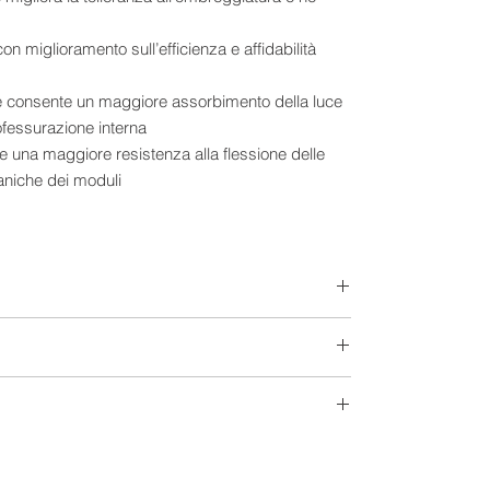
on miglioramento sull’efficienza e affidabilità
he consente un maggiore assorbimento della luce
ofessurazione interna
te una maggiore resistenza alla flessione delle
aniche dei moduli
tential Induced Degradation – Degrado Indotto
potenza nel tempo.
oni:
e Silver
 black
Extra-Europeo