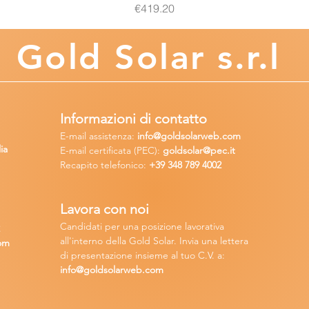
Price
€419.20
Gold
Solar s.r.l
Informazioni di contatto
E-mail assisten
za:
info
@goldsolarweb.com
ia
E-mail certificata (PEC):
goldsolar@pec.it
Recapito telefonico:
+39 348
789 4002
Lavora con n
oi
Candidati per una posizione lavora
tiva
2
all'interno della Gold Solar
.
Invia una lettera
om
di presentazione insieme al tuo C.V. a:
info@goldsolarweb.com