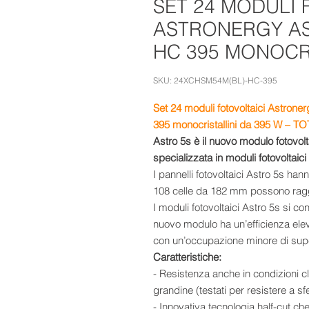
SET 24 MODULI 
ASTRONERGY AS
HC 395 MONOCR
SKU: 24XCHSM54M(BL)-HC-395
Set 24 moduli fotovoltaici Astr
395 monocristallini da 395 W – TOT
Astro 5s è il nuovo modulo fotovolt
specializzata in moduli fotovoltaici
I pannelli fotovoltaici Astro 5s ha
108 celle da 182 mm possono rag
I moduli fotovoltaici Astro 5s si c
nuovo modulo ha un’efficienza elev
con un’occupazione minore di supe
Caratteristiche:
- Resistenza anche in condizioni 
grandine (testati per resistere a s
- Innovativa tecnologia half-cut ch