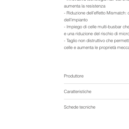
aumenta la resistenza
- Riduzione dell’effetto Mismatch: c
dell’impianto
- Impiego di celle multi-busbar c
e una riduzione del rischio di micr
- Taglio non distruttivo che permet
celle e aumenta le proprietà mecc
- Eccellente resistenza al PID (Po
Potenziale) e mantenimento della 
Astro 5s è disponibile in due versi
Astro 5s CHSM54M-HC: con cornic
Produttore
Astro 5s CHSM54M(BL)-HC: Total
Caratteristiche
Moduli fotovoltaici Set
Schede tecniche
Provenienza
Scheda Tecnica