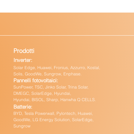
Prodotti
Inverter:
Solar Edge, Huawei, Fronius, Azzurro, Kostal,
Solis, GoodWe, Sungrow, Enphas
e.
Pannelli fotovoltaici:
Sun
Power, TSC, Jinko Solar, Trina Solar,
DMEGC, SolarEdge, Hyundai,
Hyundai, BISOL, Sharp, Hanwha Q CELLS.
Batteri
e:
BY
D, Tesla Powerwall,
Pylontech, Huawei,
GoodWe,
LG Energy Solution, SolarEdge,
Sungrow