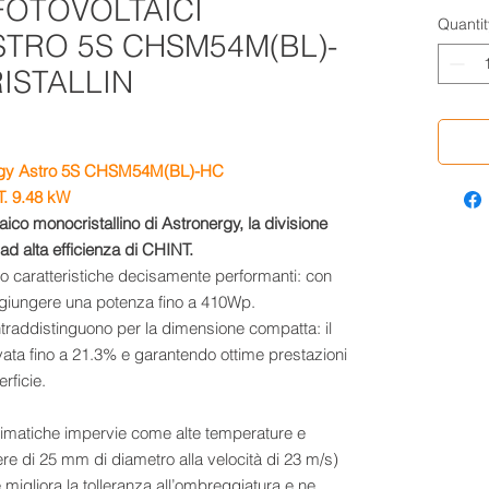
FOTOVOLTAICI
Quantit
TRO 5S CHSM54M(BL)-
ISTALLIN
onergy Astro 5S CHSM54M(BL)-HC
. 9.48 k
W
aico monocristallino di Astronergy, la divisione
 ad alta efficienza di CHINT.
nno caratteristiche decisamente performanti: con
giungere una potenza fino a 410Wp.
ontraddistinguono per la dimensione compatta: il
ata fino a 21.3% e garantendo ottime prestazioni
rficie.
climatiche impervie come alte temperature e
fere di 25 mm di diametro alla velocità di 23 m/s)
e migliora la tolleranza all’ombreggiatura e ne