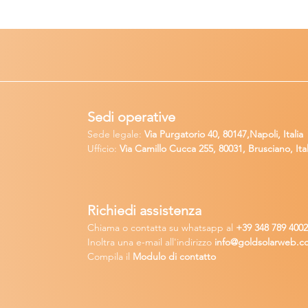
Sedi operative
Sede legale:
Via Purgatorio 40, 80147,Napoli, Italia
Ufficio:
Via Camillo Cucca
255, 80031, Brusciano, Ital
Richiedi
assistenza
Chiama o contatta su whatsapp
al
+
39 34
8 789 400
Inoltra una
e-m
ail all'indirizzo
in
fo@goldsolarw
e
b.c
Compila il
Modulo di contatto