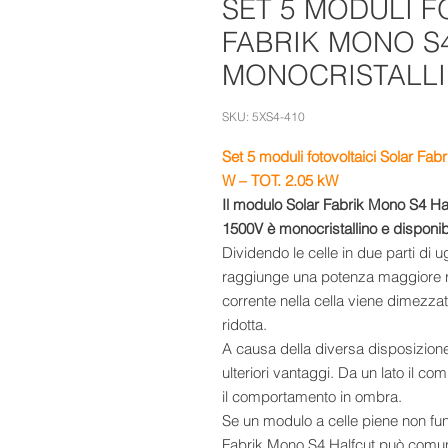
SET 5 MODULI F
FABRIK MONO S
MONOCRISTALLI
SKU: 5XS4-410
Set 5
moduli fotovoltaici Solar Fab
W
– TOT. 2.05 kW
Il modulo Solar Fabrik Mono S4 Ha
1500V è monocristallino e disponib
Dividendo le celle in due parti di 
raggiunge una potenza maggiore ris
corrente nella cella viene dimezza
ridotta.
A causa della diversa disposizione 
ulteriori vantaggi. Da un lato il co
il comportamento in ombra.
Se un modulo a celle piene non fun
Fabrik Mono S4 Halfcut può comun