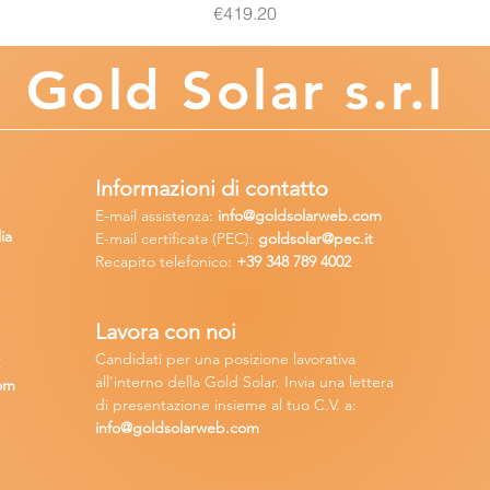
Price
€419.20
Gold
Solar s.r.l
Informazioni di contatto
E-mail assisten
za:
info
@goldsolarweb.com
ia
E-mail certificata (PEC):
goldsolar@pec.it
Recapito telefonico:
+39 348
789 4002
Lavora con n
oi
Candidati per una posizione lavora
tiva
2
all'interno della Gold Solar
.
Invia una lettera
om
di presentazione insieme al tuo C.V. a:
info@goldsolarweb.com