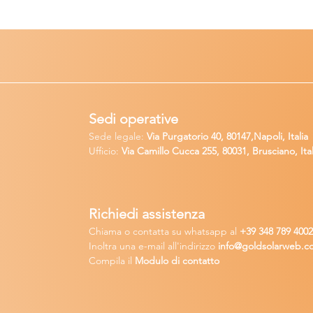
Sedi operative
Sede legale:
Via Purgatorio 40, 80147,Napoli, Italia
Ufficio:
Via Camillo Cucca
255, 80031, Brusciano, Ital
Richiedi
assistenza
Chiama o contatta su whatsapp
al
+
39 34
8 789 400
Inoltra una
e-m
ail all'indirizzo
in
fo@goldsolarw
e
b.c
Compila il
Modulo di contatto