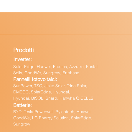
Prodotti
Inverter:
Solar Edge, Huawei, Fronius, Azzurro, Kostal,
Solis, GoodWe, Sungrow, Enphas
e.
Pannelli fotovoltaici:
Sun
Power, TSC, Jinko Solar, Trina Solar,
DMEGC, SolarEdge, Hyundai,
Hyundai, BISOL, Sharp, Hanwha Q CELLS.
Batteri
e:
BY
D, Tesla Powerwall,
Pylontech, Huawei,
GoodWe,
LG Energy Solution, SolarEdge,
Sungrow