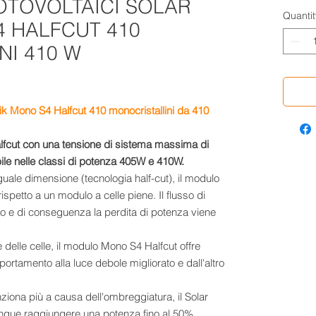
OTOVOLTAICI SOLAR
Quantit
4 HALFCUT 410
NI 410 W
rik Mono S4 Halfcut 410 monocristallini da 410
lfcut con una tensione di sistema massima di
ile nelle classi di potenza 405W e 410W.
uguale dimensione (tecnologia half-cut), il modulo
petto a un modulo a celle piene. Il flusso di
to e di conseguenza la perdita di potenza viene
delle celle, il modulo Mono S4 Halfcut offre
mportamento alla luce debole migliorato e dall'altro
ziona più a causa dell'ombreggiatura, il Solar
que raggiungere una potenza fino al 50%.