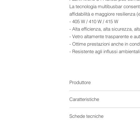
La tecnologia multibusbar consent
affidabilità e maggiore resilienza (e
- 405 W / 410 W / 415 W
- Alta efficienza, alta sicurezza, alta
- Vetro altamente trasparente e au
- Ottime prestazioni anche in condi
- Resistente agli influssi ambienta
- Tecnologia multibusbar
- Garanzia tedesca
- Lamina posteriore in bianco
Produttore
Caratteristiche
Moduli fotovoltaici Set
Schede tecniche
Provenienza
Scheda tecnica