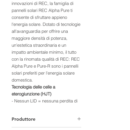
innovazioni di REC, la famiglia di
pannelli solari REC Alpha Pure ti
consente di sfruttare appieno
l'energia solare. Dotato di tecnologie
all'avanguardia per offrire una
maggiore densità di potenza,
un'estetica straordinaria e un
impatto ambientale minimo, il tutto
con la rinomata qualità di REC: REC
Alpha Pure e Pure-R sono i pannelli
solari preferiti per l'energia solare
domestica.
Tecnologia delle celle a
eterogiunzione (HJT)
- Nessun LID = nessuna perdita di
potenza; ottieni il potere per cui
paghi
Produttore
- Il coefficiente di temperatura
iniziale significa più energia