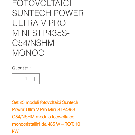
FOTOVOLTAICI
SUNTECH POWER
ULTRA V PRO
MINI STP435S-
C54/NSHM
MONOC
Quantity
*
Set 23
moduli fotovoltaici Suntech
Power Ultra V Pro Mini STP435S-
C54/NSHM
m
odulo fotovoltaico
monocristallini da 435 W – TOT. 10
kW