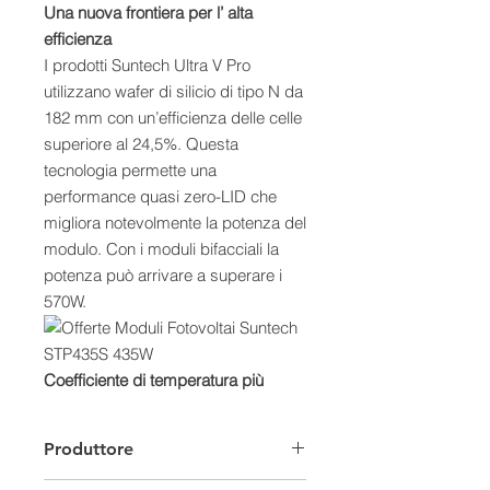
Una nuova frontiera per l’ alta
efficienza
I prodotti Suntech Ultra V Pro
utilizzano wafer di silicio di tipo N da
182 mm con un’efficienza delle celle
superiore al 24,5%. Questa
tecnologia permette una
performance quasi zero-LID che
migliora notevolmente la potenza del
modulo. Con i moduli bifacciali la
potenza può arrivare a superare i
570W.
Coefficiente di temperatura più
basso, potenza più alta
Il coefficiente di temperatura più
Produttore
basso dello 0,30% / °C permette un
aumento della produzione del