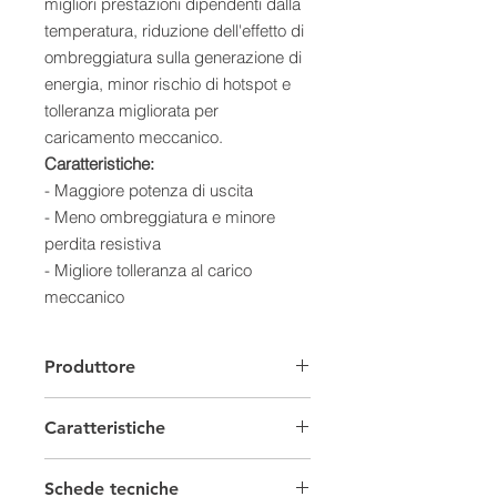
migliori prestazioni dipendenti dalla
temperatura, riduzione dell'effetto di
ombreggiatura sulla generazione di
energia, minor rischio di hotspot e
tolleranza migliorata per
caricamento meccanico.
Caratteristiche:
- Maggiore potenza di uscita
- Meno ombreggiatura e minore
perdita resistiva
- Migliore tolleranza al carico
meccanico
- Numero di celle 108 (6×18)
- Potenza massima nominale
Produttore
(Pmax) 410W
- Massima efficienza 20,5%
Caratteristiche
- Scatola di giunzione 3 Diodi IP68
- Tensione massima di sistema 1000
Moduli fotovoltaici Set
V / 1500 V CC
Schede tecniche