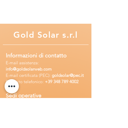
Gold
Solar s.r.l
Informazioni di contatto
E-mail assisten
za:
info
@goldsolarweb.com
E-mail certificata (PEC):
goldsolar@pec.it
Recapito telefonico:
+39 348
789 4002
Sedi operative
Sede legale:
Via Purgatorio 40,
80147,Napoli, Italia
Ufficio:
Via Camillo Cucca
255, 80031,
Brusciano, Italia