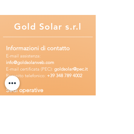
accumulatori di energia, dallo
sviluppo e produzione, alla garanzia
della qualità, fino alla vendita e
Gold
Solar s.r.l
all'assistenza.
Informazioni di contatto
E-mail assisten
za:
info
@goldsolarweb.com
E-mail certificata (PEC):
goldsolar@pec.it
Recapito telefonico:
+39 348
789 4002
Sedi operative
Sede legale:
Via Purgatorio 40,
80147,Napoli, Italia
Ufficio:
Via Camillo Cucca
255, 80031,
Brusciano, Italia
Richiedi
assistenza