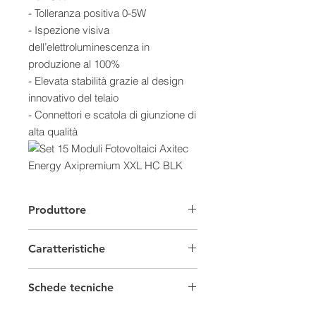
- Tolleranza positiva 0-5W
- Ispezione visiva
dell’elettroluminescenza in
produzione al 100%
- Elevata stabilità grazie al design
innovativo del telaio
- Connettori e scatola di giunzione di
alta qualità
Alte prestazioni e qualità
Produttore
AXItec garantisce per un periodo di
15 anni che i moduli solari sono
Caratteristiche
esenti da difetti relativi al materiale e
alla lavorazione. Questa garanzia si
Moduli fotovoltaici Set
basa sull'utilizzo di materiali di alta
Schede tecniche
qualità e su un controllo costante
Provenienza
Extra-Europeo
Scheda Tecnica