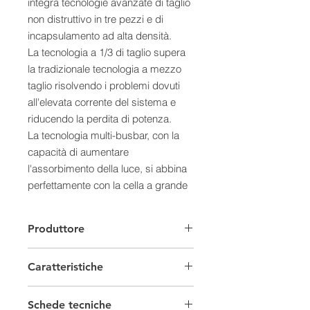
integra tecnologie avanzate di taglio
non distruttivo in tre pezzi e di
incapsulamento ad alta densità.
La tecnologia a 1/3 di taglio supera
la tradizionale tecnologia a mezzo
taglio risolvendo i problemi dovuti
all'elevata corrente del sistema e
riducendo la perdita di potenza.
La tecnologia multi-busbar, con la
capacità di aumentare
l'assorbimento della luce, si abbina
perfettamente con la cella a grande
superficie.
Le integrazioni tecnologiche
Produttore
consentono a Vertex di ottenere una
maggiore potenza e capacità di
Caratteristiche
generazione di energia per watt.
Caratteristiche
Moduli fotovoltaici Set
- Genera un'enorme quantità di
Schede tecniche