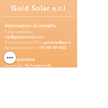
Gold
Solar s.r.l
Informazioni di contatto
E-mail assisten
za:
info
@goldsolarweb.com
E-mail certificata (PEC):
goldsolar@pec.it
Recapito telefonico:
+39 348
789 4002
Sedi operative
Sede legale:
Via Purgatorio 40,
80147,Napoli, Italia
Ufficio:
Via Camillo Cucca
255, 80031,
Brusciano, Italia
Richiedi
assistenza
Chiama o contatta su whatsapp
al
+
39
34
8 789 4002