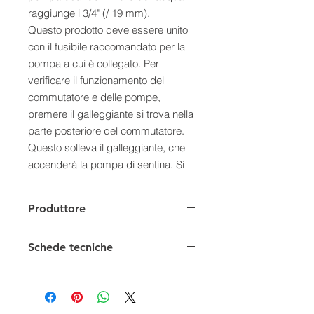
raggiunge i 3/4" (/ 19 mm).
Questo prodotto deve essere unito
con il fusibile raccomandato per la
pompa a cui è collegato. Per
verificare il funzionamento del
commutatore e delle pompe,
premere il galleggiante si trova nella
parte posteriore del commutatore.
Questo solleva il galleggiante, che
accenderà la pompa di sentina. Si
consiglia di pulire periodicamente i
detriti accumulati sotto la leva del
Produttore
galleggiante in modo da consentire
un regolare movimento del
Schede tecniche
galleggiante.
Caratteristiche Tecniche:
- Lunghezza: 105mm
- Larghezza: 40mm