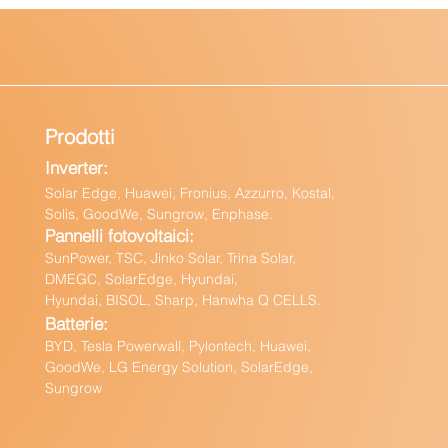
Prodotti
Inverter:
Solar Edge, Huawei, Fronius, Azzurro, Kostal,
Solis, GoodWe, Sungrow, Enphas
e.
Pannelli fotovoltaici:
Sun
Power, TSC, Jinko Solar, Trina Solar,
DMEGC, SolarEdge, Hyundai,
Hyundai, BISOL, Sharp, Hanwha Q CELLS.
Batteri
e:
BY
D, Tesla Powerwall,
Pylontech, Huawei,
GoodWe,
LG Energy Solution, SolarEdge,
Sungrow