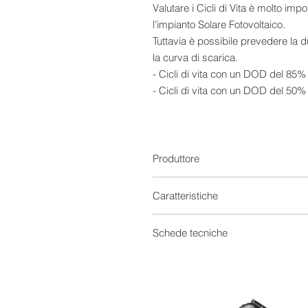
Valutare i Cicli di Vita è molto imp
l'impianto Solare Fotovoltaico.
Tuttavia è possibile prevedere la 
la curva di scarica.
- Cicli di vita con un DOD del 85% 
- Cicli di vita con un DOD del 50%
- Cicli di vita con un DOD del 30%
(Il valore riportato si intende cicli
DOD).
Avvertenze:
Produttore
Non scaricare mai oltre l' 80%
Non lasciare la batteria inutilizzata
Caratteristiche
Caratteristiche
Batterie Solari
Schede tecniche
Capacità
Tecnologia