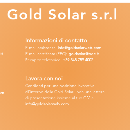
Gold
Solar s.r.l
Informazioni di contatto
E-mail assisten
za:
info
@goldsolarweb.com
ia
E-mail certificata (PEC):
goldsolar@pec.it
Recapito telefonico:
+39 348
789 4002
Lavora con n
oi
Candidati per una posizione lavora
tiva
2
all'interno della Gold Solar
.
Invia una lettera
om
di presentazione insieme al tuo C.V. a:
info@goldsolarweb.com