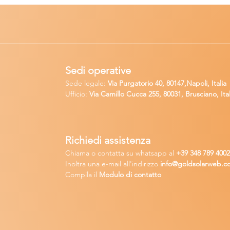
Sedi operative
Sede legale:
Via Purgatorio 40, 80147,Napoli, Italia
Ufficio:
Via Camillo Cucca
255, 80031, Brusciano, Ital
Richiedi
assistenza
Chiama o contatta su whatsapp
al
+
39 34
8 789 400
Inoltra una
e-m
ail all'indirizzo
in
fo@goldsolarw
e
b.c
Compila il
Modulo di contatto