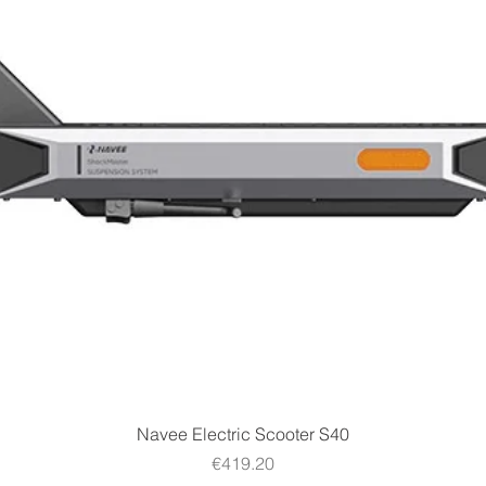
Quick View
Navee Electric Scooter S40
Price
€419.20