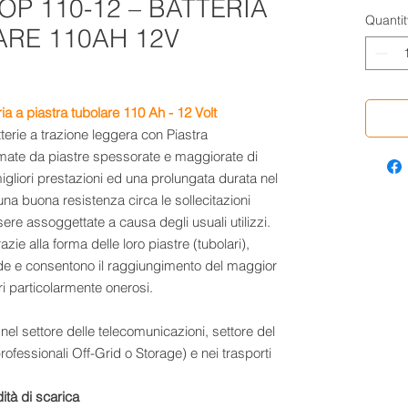
OP 110-12 – BATTERIA
Quantit
ARE 110AH 12V
a a piastra tubolare
110 Ah -
12 Volt
terie a trazione leggera con Piastra
rmate da piastre spessorate e maggiorate di
gliori prestazioni ed una prolungata durata nel
a buona resistenza circa le sollecitazioni
re assoggettate a causa degli usuali utilizzi.
zie alla forma delle loro piastre (tubolari),
de e consentono il raggiungimento del maggior
ri particolarmente onerosi.
e nel settore delle telecomunicazioni, settore del
rofessionali Off-Grid o Storage) e nei trasporti
ndità di scarica