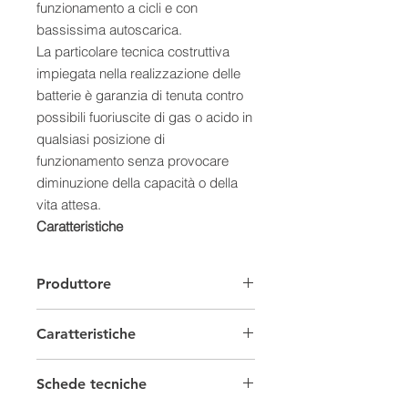
funzionamento a cicli e con
bassissima autoscarica.
La particolare tecnica costruttiva
impiegata nella realizzazione delle
batterie è garanzia di tenuta contro
possibili fuoriuscite di gas o acido in
qualsiasi posizione di
funzionamento senza provocare
diminuzione della capacità o della
vita attesa.
Caratteristiche
- Totale assenza di manutenzione
durante la vita prevista
Produttore
- Bassissima emissione di gas e
valvole di sicurezza a bassa
Caratteristiche
pressione
- Ermeticità assicurata dalla tecnica
Batterie Solari
costruttiva
Schede tecniche
- Sicurezza garantita da piastre