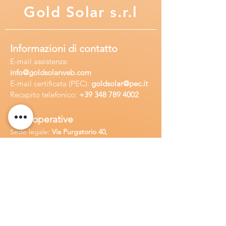
Gold
Solar s.r.l
Informazioni di contatto
E-mail assisten
za:
info
@goldsolarweb.com
E-mail certificata (PEC):
goldsolar@pec.it
Recapito telefonico:
+39 348
789 4002
Sedi operative
Sede legale:
Via Purgatorio 40,
80147,Napoli, Italia
Ufficio:
Via Camillo Cucca
255, 80031,
Brusciano, Italia
Richiedi
assistenza
Chiama o contatta su whatsapp
al
+
39
34
8 789 4002
Inoltra una
e-m
ail all'indirizzo