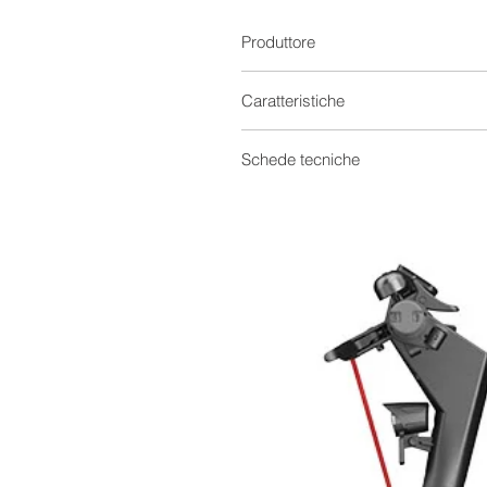
Produttore
Caratteristiche
Batterie Solari
Schede tecniche
Capacità
Scheda tecnica
Tecnologia
Tensione