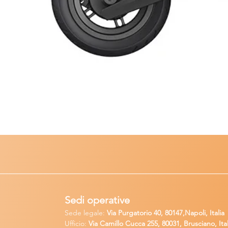
Sedi operative
Sede legale:
Via Purgatorio 40, 80147,Napoli, Italia
Ufficio:
Via Camillo Cucca
255, 80031, Brusciano, Ital