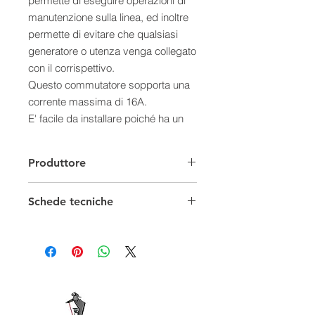
permette di eseguire operazioni di
manutenzione sulla linea, ed inoltre
permette di evitare che qualsiasi
generatore o utenza venga collegato
con il corrispettivo.
Questo commutatore sopporta una
corrente massima di 16A.
E' facile da installare poiché ha un
attacco guida DIN.
Caratteristiche:
Produttore
Corrente nominale AC12 : 16A
Tensione nominale : 230 / 400 V
Schede tecniche
Tensione di isolamento : 400V
Tensione di prova tenuta ad impulso
: 4kV
Norme EN 60669-1
Cavi collegabili: 1mm2
(min)/10mm2 (max)