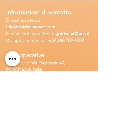
Informazioni di contatto
E-mail assisten
za:
info
@goldsolarweb.com
E-mail certificata (PEC):
goldsolar@pec.it
Recapito telefonico:
+39 348
789 4002
Sedi operative
Sede legale:
Via Purgatorio 40,
80147,Napoli, Italia
Ufficio:
Via Camillo Cucca
255, 80031,
Brusciano, Italia
Richiedi
assistenza
Chiama o contatta su whatsapp
al
+
39
34
8 789 4002
Inoltra una
e-m
ail all'indirizzo
in
fo@goldsolarw
e
b.com
Compila il
Modulo di contatto