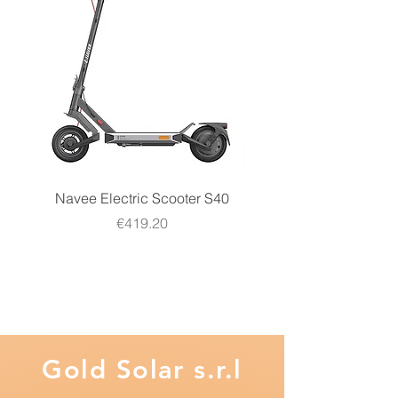
Navee Electric Scooter S40
Navee Electric Scooter 
Price
€419.20
Gold
Solar s.r.l