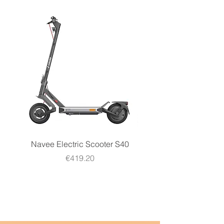
Navee Electric Scooter S40
Navee Electric Scooter 
Price
€419.20