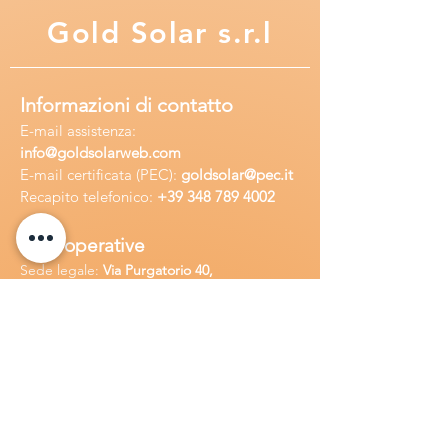
Gold
Solar s.r.l
Informazioni di contatto
E-mail assisten
za:
info
@goldsolarweb.com
E-mail certificata (PEC):
goldsolar@pec.it
Recapito telefonico:
+39 348
789 4002
Sedi operative
Sede legale:
Via Purgatorio 40,
80147,Napoli, Italia
Ufficio:
Via Camillo Cucca
255, 80031,
Brusciano, Italia
Richiedi
assistenza
Chiama o contatta su whatsapp
al
+
39
34
8 789 4002