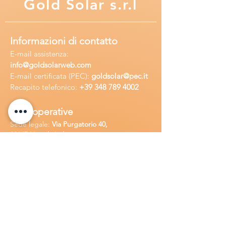
Gold
Solar s.r.l
Informazioni di contatto
E-mail assisten
za:
info
@goldsolarweb.com
E-mail certificata (PEC):
goldsolar@pec.it
Recapito telefonico:
+39 348
789 4002
Sedi operative
Sede legale:
Via Purgatorio 40,
80147,Napoli, Italia
Ufficio:
Via Camillo Cucca
255, 80031,
Brusciano, Italia
Richiedi
assistenza
Chiama o contatta su whatsapp
al
+
39
34
8 789 4002
Inoltra una
e-m
ail all'indirizzo