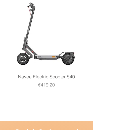
Navee Electric Scooter S40
Navee Electric Scooter 
Price
€419.20