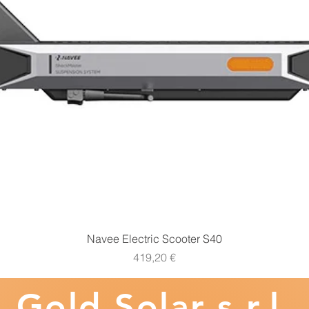
Vista rapida
Navee Electric Scooter S40
Prezzo
419,20 €
Gold
Solar s.r.l