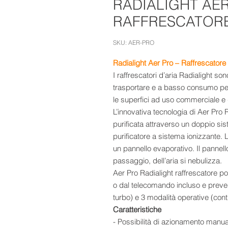
RADIALIGHT AER
RAFFRESCATORE
SKU: AER-PRO
Radialight Aer Pro – Raffrescatore 
I raffrescatori d’aria Radialight s
trasportare e a basso consumo per raf
le superfici ad uso commerciale e
L’innovativa tecnologia di Aer Pro 
purificata attraverso un doppio si
purificatore a sistema ionizzante. 
un pannello evaporativo. Il pannel
passaggio, dell’aria si nebulizza.
Aer Pro Radialight raffrescatore por
o dal telecomando incluso e preved
turbo) e 3 modalità operative (cont
Caratteristiche
- Possibilità di azionamento manu