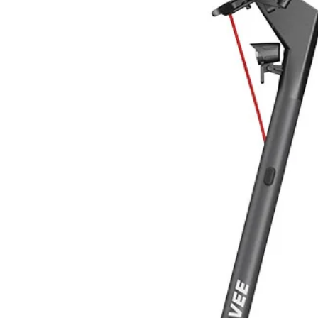
Possibilità di rabbocco manuale o
Munito di rotelle per poterlo facil
Indicatore di livello del serbatoio
Dati Tecnici
Portata massima aria: 1000m3/h
Velocità massima dell’aria in uscit
Massima area raffrescata: 30 m2
Capacità massima serbatoio: 30 lt
Massima rumorosità: 65 dBA
Potenza: 230V 170 W
Dimensioni in cm: larg 36; prof 52;
Colore: bianco
Doppio isolamento elettrico; CE