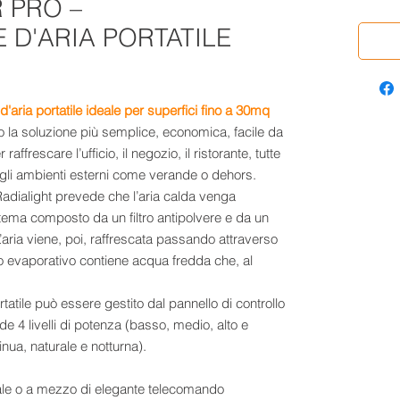
 PRO –
 D'ARIA PORTATILE
d'aria portatile ideale per superfici fino a 30mq
ono la soluzione più semplice, economica, facile da
frescare l’ufficio, il negozio, il ristorante, tutte
 gli ambienti esterni come verande o dehors.
Radialight prevede che l’aria calda venga
stema composto da un filtro antipolvere e da un
L’aria viene, poi, raffrescata passando attraverso
lo evaporativo contiene acqua fredda che, al
tatile può essere gestito dal pannello di controllo
e 4 livelli di potenza (basso, medio, alto e
inua, naturale e notturna).
ale o a mezzo di elegante telecomando