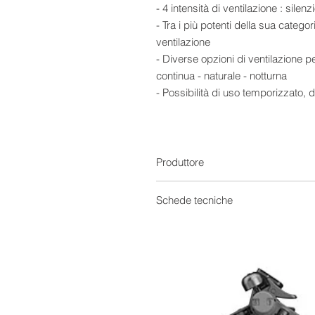
- 4 intensità di ventilazione : silen
- Tra i più potenti della sua catego
ventilazione
- Diverse opzioni di ventilazione p
continua - naturale - notturna
- Possibilità di uso temporizzato, d
- Griglia di uscita dell’aria con os
- Sistema di purificazione dell’aria 
- Serbatoio d’acqua super capiente 
automatica
Produttore
- Dotato di funzione di allarme ch
dell’acqua nel serbatoio.
Schede tecniche
- Munito di pratiche rotelle per po
Catalogo
Comandi facili eintuibili con displa
Telecomando
Tra i più potenti della sua categor