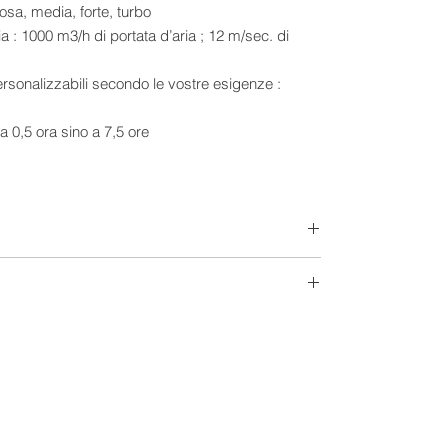
ziosa, media, forte, turbo
ria : 1000 m3/h di portata d’aria ; 12 m/sec. di
ersonalizzabili secondo le vostre esigenze :
a 0,5 ora sino a 7,5 ore
cillazione automatica da destra a sinistra
: filtro antipolvere amovibile e lavabile
da 30 lt. , con possibilità di alimentazione
e blocca il funzionamento in caso di esaurimento
terlo facilmente spostare
y a led
ia: per ambienti sino a 30m2