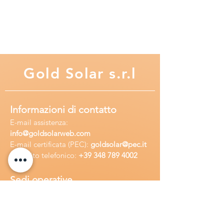
Gold
Solar s.r.l
Informazioni di contatto
E-mail assisten
za:
info
@goldsolarweb.com
E-mail certificata (PEC):
goldsolar@pec.it
Recapito telefonico:
+39 348
789 4002
Sedi operative
Sede legale:
Via Purgatorio 40,
80147,Napoli, Italia
Ufficio:
Via Camillo Cucca
255, 80031,
Brusciano, Italia