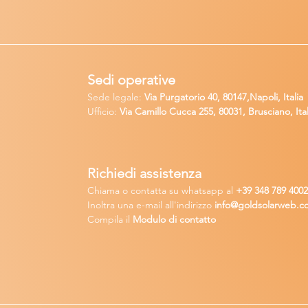
Sedi operative
Sede legale:
Via Purgatorio 40, 80147,Napoli, Italia
Ufficio:
Via Camillo Cucca
255, 80031, Brusciano, Ital
Richiedi
assistenza
Chiama o contatta su whatsapp
al
+
39 34
8 789 400
Inoltra una
e-m
ail all'indirizzo
in
fo@goldsolarw
e
b.c
Compila il
Modulo di contatto