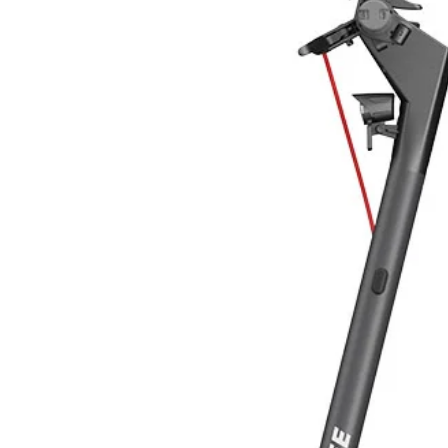
Montaggio facile
-
Un tetto è un te
Per questo i pannelli solari sott
tetto, bensì su di esso! Con appe
tetto un senso di funzionalità.
Si possono collegare unilateralment
permettendo la perforazione del tet
Conduzioni esterne diventano così
- Il sistema di montaggio TRIENER
tetti piani e per montaggio su paret
È possibile installare il pannello T
con possibilità di regolazione ango
quello previsto per i tetti a tegole.
- I nuovi compensatori a prova di 
avvitati con utensili standard.
Niente saldature, niente parti speci
svolgono automaticamente.