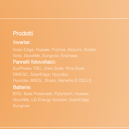
Prodotti
Inverter:
Solar Edge, Huawei, Fronius, Azzurro, Kostal,
Solis, GoodWe, Sungrow, Enphas
e.
Pannelli fotovoltaici:
Sun
Power, TSC, Jinko Solar, Trina Solar,
DMEGC, SolarEdge, Hyundai,
Hyundai, BISOL, Sharp, Hanwha Q CELLS.
Batteri
e:
BY
D, Tesla Powerwall,
Pylontech, Huawei,
GoodWe,
LG Energy Solution, SolarEdge,
Sungrow