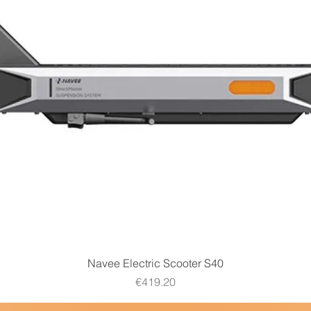
Quick View
Navee Electric Scooter S40
Price
€419.20