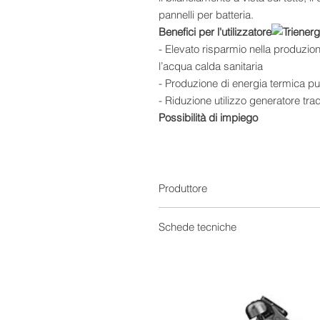
pannelli per batteria.
Benefici per l'utilizzatore
- Elevato risparmio nella produzion
l’acqua calda sanitaria
- Produzione di energia termica pul
- Riduzione utilizzo generatore tra
Possibilità di impiego
- Produzione di acqua calda sanit
- Integrazione riscaldamento
- Produzione calore per processi in
- Impiego per case singole, plurifam
Produttore
commerciali
Vantaggi del prodotto
Schede tecniche
- Tichelmann con terzo tubo ingrat
Scheda Tecnica
- Massima resa invernale
- Perfetta operatività anche con sen
- Design moderno e massima facilit
- Tempi di montaggio ridotti al min