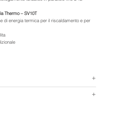
e di energia termica per il riscaldamento e per
ita
dizionale
aria
dustriali
igliari, alberghi, industrie ed immobili
o
sibili variazioni delle temperature
à di installazione
imo