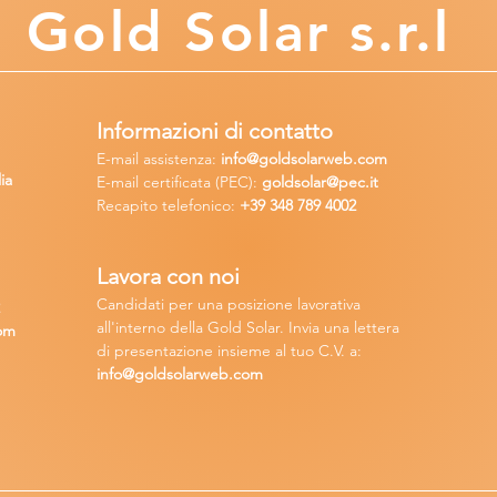
Gold
Solar s.r.l
Informazioni di contatto
E-mail assisten
za:
info
@goldsolarweb.com
ia
E-mail certificata (PEC):
goldsolar@pec.it
Recapito telefonico:
+39 348
789 4002
Lavora con n
oi
Candidati per una posizione lavora
tiva
2
all'interno della Gold Solar
.
Invia una lettera
om
di presentazione insieme al tuo C.V. a:
info@goldsolarweb.com