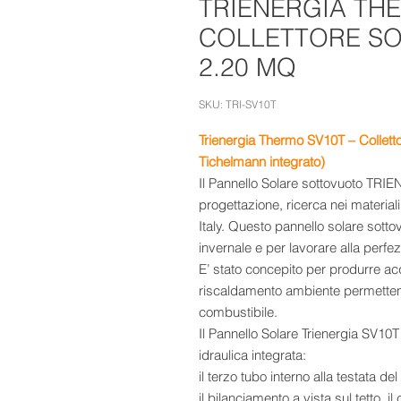
TRIENERGIA THE
COLLETTORE S
2.20 MQ
SKU: TRI-SV10T
Trienergia Thermo SV10T – Collett
Tichelmann integrato)
Il Pannello Solare sottovuoto TRIE
progettazione, ricerca nei materia
Italy. Questo pannello solare sott
invernale e per lavorare alla perfez
E’ stato concepito per produrre acq
riscaldamento ambiente permettend
combustibile.
Il Pannello Solare Trienergia SV10
idraulica integrata:
il terzo tubo interno alla testata del
il bilanciamento a vista sul tetto, i